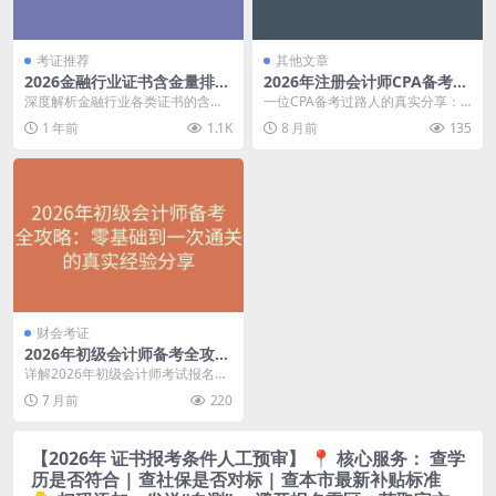
考证推荐
其他文章
2026金融行业证书含金量排
2026年注册会计师CPA备考完
名：从入门到顶级，一文讲透
全指南：从小白到持证的真实
深度解析金融行业各类证书的含金
一位CPA备考过路人的真实分享：2
历程分享
量、考试难度和职业价值，帮你选
026年考试时间、六科特点、科目
1 年前
1.1K
8 月前
135
对证书少走弯路。
搭配、备考策略...
财会考证
2026年初级会计师备考全攻
略：零基础到一次通关的真实
详解2026年初级会计师考试报名条
经验分享
件、时间安排、科目特点和备考方
7 月前
220
法，分享从零基础...
【2026年 证书报考条件人工预审】 📍 核心服务： 查学
历是否符合 | 查社保是否对标 | 查本市最新补贴标准