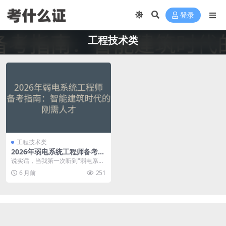
登录
工程技术类
工程技术类
2026年弱电系统工程师备考指
南：智能建筑时代的刚需人才
说实话，当我第一次听到"弱电系统
工程师"这个名字的时候，脑子里是
6 月前
251
一片空白的。弱电...