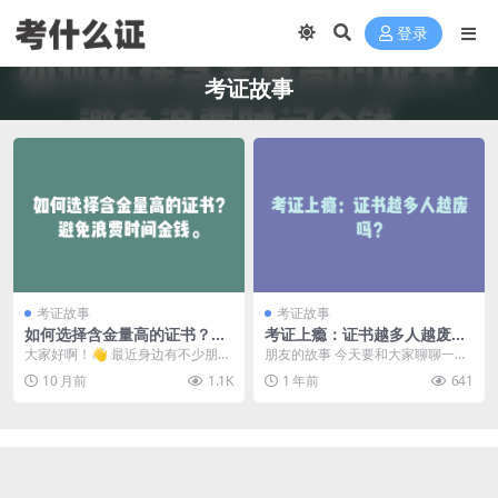
登录
考证故事
考证故事
考证故事
如何选择含金量高的证书？避
考证上瘾：证书越多人越废
免浪费时间金钱。
吗？
大家好啊！👋 最近身边有不少朋友
朋友的故事 今天要和大家聊聊一个
在问我："考什么证书比较有用啊？
很有意思的话题：考证上瘾的人，
10 月前
1.1K
1 年前
641
&qu...
证书越多，真的会变...