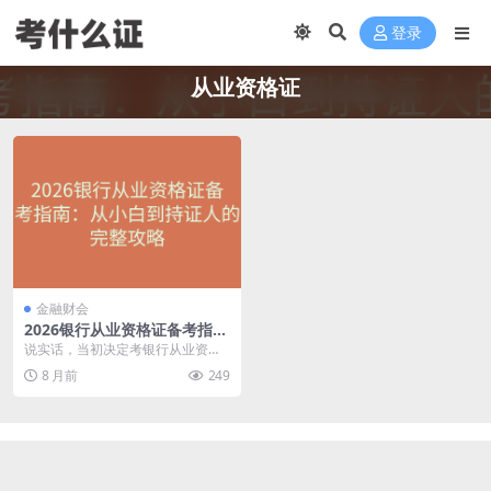
登录
从业资格证
金融财会
2026银行从业资格证备考指
南：从小白到持证人的完整攻
说实话，当初决定考银行从业资格
略
证的时候，我也是一头雾水。网上
8 月前
249
的信息太杂了，有人说...