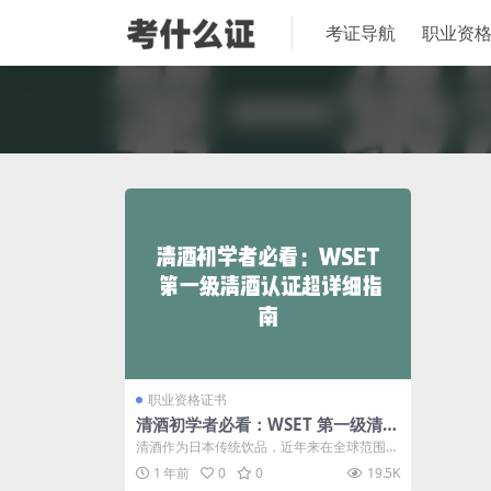
考证导航
职业资
职业资格证书
清酒初学者必看：WSET 第一级清酒
认证超详细指南
清酒作为日本传统饮品，近年来在全球范围内
越来越受欢迎。如果你是一位清酒爱好者或
1 年前
0
0
19.5K
是...