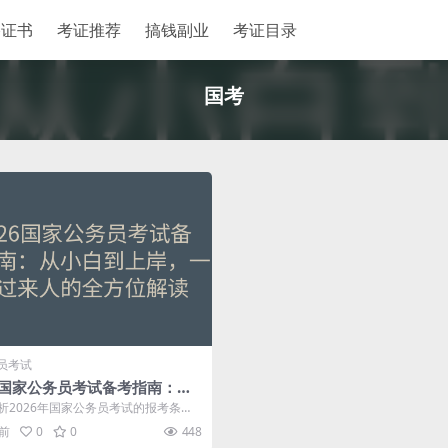
格证书
考证推荐
搞钱副业
考证目录
国考
员考试
26国家公务员考试备考指南：从
到上岸，一个过来人的全方位解
析2026年国家公务员考试的报考条
试内容、备考策略与职位选择，从一
月前
0
0
448