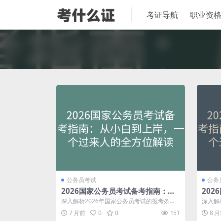
考证导航
职业资
公务员考试
公务
2026国家公务员考试备考指南：从
20
小白到上岸，一个过来人的全方位解
小白
深入解析2026年国家公务员考试的报考条
深入解
读
读
件、考试内容、备考策略与职位选择，从一
件、考
7 月前
0
0
151
8 
个...
个...