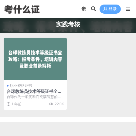
登录
实践考核
职业资格证书
台球教练员技术等级证书全攻
略：报考条件、培训内容及职
台球作为一项优雅而充满智慧的运
业前景解析
动，吸引了无数爱好者。在这背
1 年前
22.0K
后，台球教练员扮演着重...