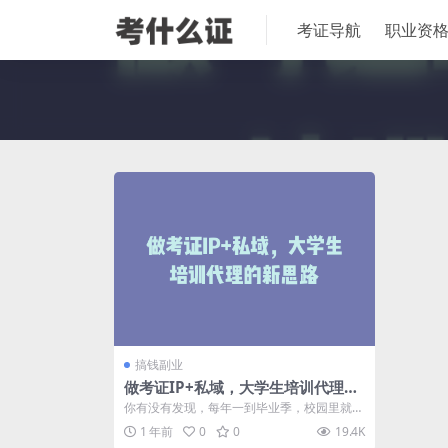
考证导航
职业资
搞钱副业
做考证IP+私域，大学生培训代理的
新思路
你有没有发现，每年一到毕业季，校园里就像
开了一个小型跳蚤市场，书籍、暖水壶、小
1 年前
0
0
19.4K
书...