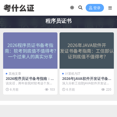
登录
程序员证书
其他文章
计算机与IT
2026程序员证书备考指南：软
2026年JAVA软件开发证书备
考到底值不值得考？一个过来
考指南：工信部认证到底值不
说实话，两年前我对软考这个东西
深入分析工信部JAVA软件开发证书
人的真实分享
值得考？
是嗤之以鼻的。那时候在大厂里写
的真实价值，从考试内容、备考方
6 月前
103
6 月前
220
代码，觉得技术才是硬...
法到就业前景，帮...