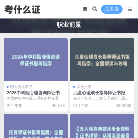
登录
职业前景
职业资格证书
其他文章
2026中科院心理咨询师证书报
儿童心理成长指导师证书报考
考全攻略：真相、流程、避坑
指南：全面解读与攻略
深度解析中科院心理咨询师证书的
在当今社会，儿童心理健康问题日
指南
含金量、报考条件、考试流程和常
益受到关注。为了帮助更多孩子健
1 年前
3.8K
1 年前
20.3K
见误区，帮你做出正确...
康成长，儿童心理成长...