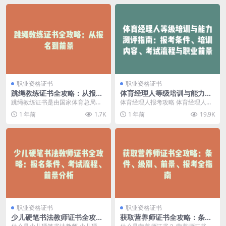
职业资格证书
职业资格证书
跳绳教练证书全攻略：从报名
体育经理人等级培训与能力测
到前景
评指南：报考条件、培训内
跳绳教练证书是由国家体育总局社
体育经理人报考攻略 体育经理人是
容、考试流程与职业前景
会体育指导中心颁发的一种专业资
体育行业中不可或缺的高层次人
1 年前
1.7K
1 年前
19.9K
格认证，旨在证明持证...
才，他们负责支持体育...
职业资格证书
职业资格证书
少儿硬笔书法教师证书全攻
获取营养师证书全攻略：条
略：报名条件、考试流程、前
件、级别、前景、报考全指南