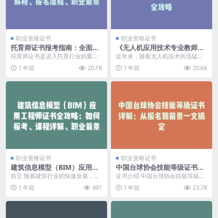
职业资格证书
职业资格证书
托育师证书报考指南：全面解
《无人机应用技术专业教师》
析、报名流程、职业前景
证书详解：从报名到前景全攻
托育师证书是进入托育行业的重要
近年来，随着无人机技术的迅猛发
略
凭证，它不仅代表了从业者的专业
展，无人机教育成为一个炙手可热
1 年前
20.1K
1 年前
20.6K
技能和知识水平，更是...
的行业。《无人机应用...
职业资格证书
职业资格证书
建筑信息模型（BIM）应用工
中国台球协会技能等级证书详
程师证书全攻略：如何报考、
解：从报名到前景一文搞定
前言 随着建筑行业的快速发展，建
证书介绍 中国台球协会技能等级证
课程详解、职业前景和证书价
筑信息模型（BIM）技术逐渐成为
书是由中国台球协会（CBSA）推出
1 年前
691
1 年前
23.7K
值
行业的核心技术之...
的专业证书，旨...