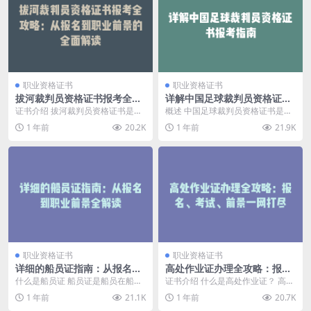
职业资格证书
职业资格证书
拔河裁判员资格证书报考全攻
详解中国足球裁判员资格证书
略：从报名到职业前景的全面
报考指南
证书介绍 拔河裁判员资格证书是由
概述 中国足球裁判员资格证书是广
解读
中国拔河协会推出的一项专业认
大足球爱好者和职业人士晋升为正
1 年前
20.2K
1 年前
21.9K
证，旨在培养和提升拔...
式裁判员的必备条件...
职业资格证书
职业资格证书
详细的船员证指南：从报名到
高处作业证办理全攻略：报
职业前景全解读
名、考试、前景一网打尽
什么是船员证 船员证是船员在船上
证书介绍 什么是高处作业证？ 高处
工作所需的资格证书，是证明其具
作业证，是指从事登高架设作业或
1 年前
21.1K
1 年前
20.7K
备相关技能和知识的...
高处安装、维护、...