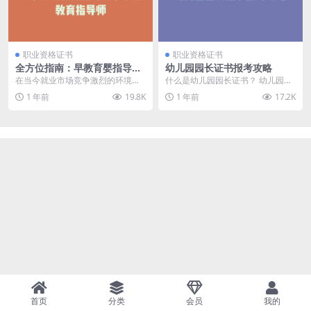
职业资格证书
职业资格证书
全方位指南：早教育婴指导
幼儿园园长证书报考攻略
师、早期教育指导师、家庭教
在当今就业市场竞争激烈的环境
什么是幼儿园园长证书？ 幼儿园园
育指导师
中，重新进入职场成为全职妈妈们
长证书是一种国家认可的职业技能
1 年前
19.8K
1 年前
17.2K
的迫切需求。为了帮助她...
证书，专门为从事幼...
首页
分类
会员
我的