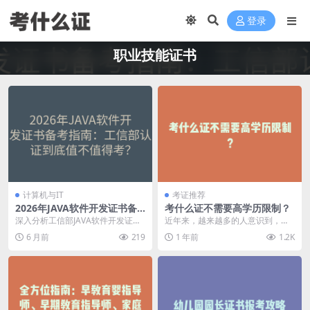
登录
职业技能证书
计算机与IT
考证推荐
2026年JAVA软件开发证书备
考什么证不需要高学历限制？
考指南：工信部认证到底值不
深入分析工信部JAVA软件开发证书
近年来，越来越多的人意识到，学
值得考？
的真实价值，从考试内容、备考方
历不是唯一衡量个人能力的标准。
6 月前
219
1 年前
1.2K
法到就业前景，帮...
职场上的成就不仅仅依...