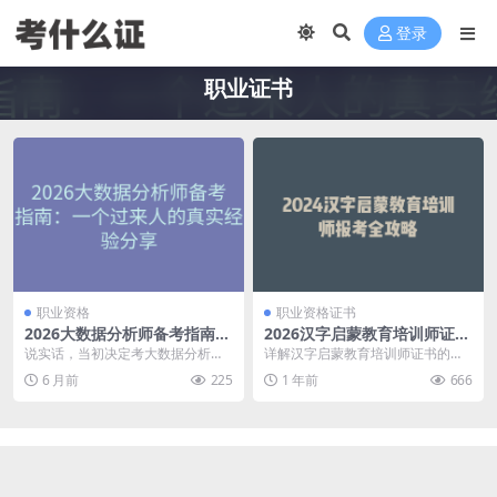
登录
职业证书
职业资格
职业资格证书
2026大数据分析师备考指南：
2026汉字启蒙教育培训师证书
一个过来人的真实经验分享
报考攻略：教孩子认字写字的
说实话，当初决定考大数据分析师
详解汉字启蒙教育培训师证书的报
专业证明
这个证的时候，我也是一头雾水。
考条件、考试内容、证书价值和就
6 月前
225
1 年前
666
网上信息太杂了，培训...
业前景，帮你判断是否...