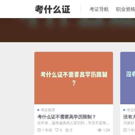
考证导航
职业资
考证推荐
考证
考什么证不需要高学历限制？
没有
近年来，越来越多的人意识到，学历不是唯一
大家好
衡量个人能力的标准。职场上的成就不仅仅
的证书
1 年前
0
0
1.2K
1 
依...
力，...