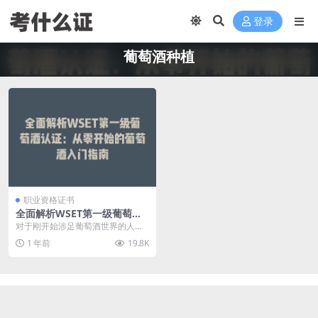
登录
葡萄酒种植
职业资格证书
全面解析WSET第一级葡萄酒
认证：从零开始的葡萄酒入门
对于刚开始涉足葡萄酒世界的人来
指南
说，WSET第一级葡萄酒认证无疑是
1 年前
19.8K
一个绝佳的起点。...