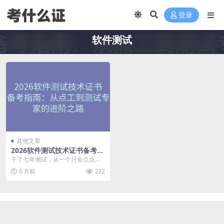
登录
软件测试
其他文章
2026软件测试技术证书备考指
南：从点工到测试专家的进阶
干了七年测试，从一个只会点点点
之路
的功能测试，到现在带团队做自动
6 月前
232
化和性能测试，中间考...