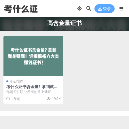
登录
高含金量证书
考证推荐
考什么证书含金量? 拿到就是
赚到！详细解析六大类赚钱证
你是否在职业发展的路上迷茫，不
书！
知道考什么证书才能提升自身价
1 年前
19.9K
值？别担心，今天我们就...