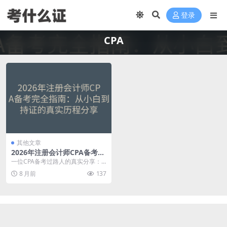
登录
CPA
其他文章
2026年注册会计师CPA备考完
全指南：从小白到持证的真实
一位CPA备考过路人的真实分享：2
历程分享
026年考试时间、六科特点、科目
8 月前
137
搭配、备考策略...