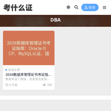
登录
DBA
其他文章
2026数据库管理证书考证指
南：Oracle OCP、MySQL认
数据库这个领域，说老派也老派，
证、国产数据库证书怎么选？
说核心也确实核心。不管是互联网
6 月前
330
公司还是传统企业，只...