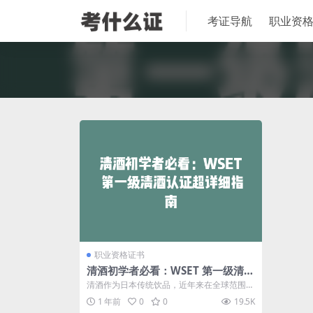
考证导航
职业资
职业资格证书
清酒初学者必看：WSET 第一级清酒
认证超详细指南
清酒作为日本传统饮品，近年来在全球范围内
越来越受欢迎。如果你是一位清酒爱好者或
1 年前
0
0
19.5K
是...