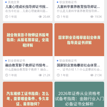
其他文章
职业资格证书
儿童心理成长指导师证书报考
儿童科学素养教育指导师证书
指南：全面解读与攻略
报考全攻略
在当今社会，儿童心理健康问题日
什么是儿童科学素养教育指导师？
益受到关注。为了帮助更多孩子健
儿童科学素养教育指导师是专门为
1 年前
20.4K
1 年前
19.5K
康成长，儿童心理成长...
孩子提供科学教育指...
职业资格证书
职业资格证书
融合教育影子教师证书报考指
国家职业资格攀岩社会体育指
南：从报名到拿证，全流程详
导员证书详解
什么是融合教育影子教师？ 融合教
一、证书介绍 1.1 什么是攀岩社会
解
育影子教师，简称影子教师，是在
体育指导员证书 攀岩社会体育指导
1 年前
21.2K
1 年前
21.5K
普通学校中为有特殊...
员证书是国家...