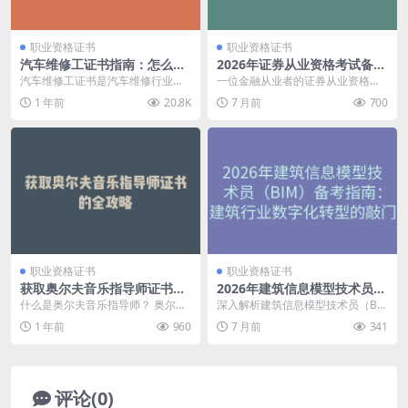
职业资格证书
职业资格证书
汽车维修工证书指南：怎么
2026年证券从业资格考试备考
考、需要哪些条件、多久拿
指南：金融行业入门必备证书
汽车维修工证书是汽车维修行业必
一位金融从业者的证券从业资格考
证、前景如何？
全解析
备的黄金证书，不论是汽车维修厂
试备考心得，详解2026年考试科
1 年前
20.8K
7 月前
700
备案，还是在大型汽车...
目、报名条件、复习...
职业资格证书
职业资格证书
获取奥尔夫音乐指导师证书的
2026年建筑信息模型技术员
全攻略
（BIM）备考指南：建筑行业
什么是奥尔夫音乐指导师？ 奥尔夫
深入解析建筑信息模型技术员（BI
数字化转型的敲门砖
音乐指导师是依据卡尔·奥尔夫（Ca
M）职业技能等级认证，涵盖2026
1 年前
960
7 月前
341
rl Orff...
年考试报名条件...
评论(0)