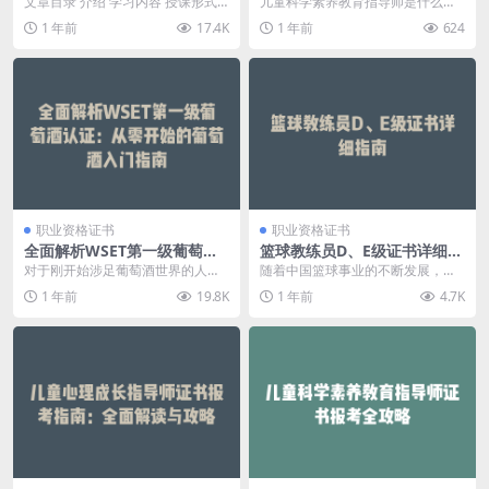
文章目录 介绍 学习内容 授课形式
儿童科学素养教育指导师是什么？
报考要求 学习成果评核 课程前景与
儿童科学素养教育指导师是专门帮
1 年前
17.4K
1 年前
624
职业发展 ...
助儿童在科学教育过...
职业资格证书
职业资格证书
全面解析WSET第一级葡萄酒
篮球教练员D、E级证书详细指
认证：从零开始的葡萄酒入门
南
对于刚开始涉足葡萄酒世界的人来
随着中国篮球事业的不断发展，篮
指南
说，WSET第一级葡萄酒认证无疑是
球教练员的需求日益增加。中国篮
1 年前
19.8K
1 年前
4.7K
一个绝佳的起点。...
球协会（CBA）与教...