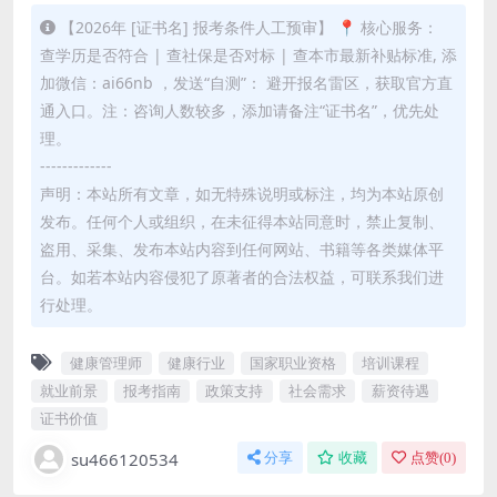
【2026年 [证书名] 报考条件人工预审】 📍 核心服务：
查学历是否符合 | 查社保是否对标 | 查本市最新补贴标准, 添
加微信：ai66nb ，发送“自测”： 避开报名雷区，获取官方直
通入口。注：咨询人数较多，添加请备注“证书名”，优先处
理。
-------------
声明：本站所有文章，如无特殊说明或标注，均为本站原创
发布。任何个人或组织，在未征得本站同意时，禁止复制、
盗用、采集、发布本站内容到任何网站、书籍等各类媒体平
台。如若本站内容侵犯了原著者的合法权益，可联系我们进
行处理。
健康管理师
健康行业
国家职业资格
培训课程
就业前景
报考指南
政策支持
社会需求
薪资待遇
证书价值
su466120534
分享
收藏
点赞(
0
)